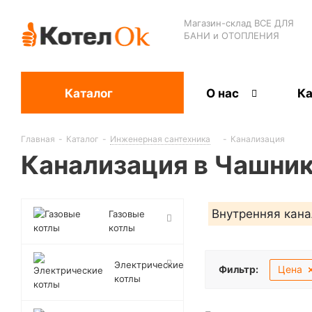
Магазин-склад ВСЕ ДЛЯ
БАНИ и ОТОПЛЕНИЯ
Каталог
О нас
Ка
Главная
-
Каталог
-
Инженерная сантехника
-
Канализация
Канализация в Чашни
Внутренняя кан
Газовые
котлы
Электрические
Фильтр:
Цена
котлы