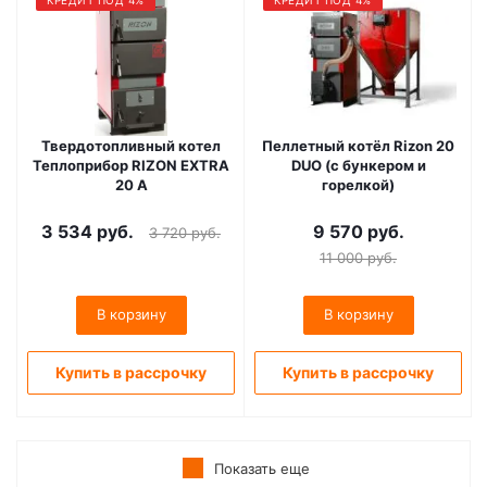
КРЕДИТ ПОД 4%
КРЕДИТ ПОД 4%
Твердотопливный котел
Пеллетный котёл Rizon 20
Теплоприбор RIZON EXTRA
DUO (с бункером и
20 A
горелкой)
3 534
руб.
9 570
руб.
3 720
руб.
11 000
руб.
В корзину
В корзину
Купить в рассрочку
Купить в рассрочку
Показать еще