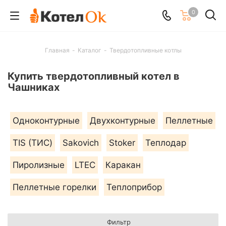
0
Главная
-
Каталог
-
Твердотопливные котлы
Купить твердотопливный котел в
Чашниках
Одноконтурные
Двухконтурные
Пеллетные
TIS (ТИС)
Sakovich
Stoker
Теплодар
Пиролизные
LTEC
Каракан
Пеллетные горелки
Теплоприбор
Фильтр