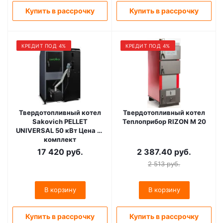
Купить в рассрочку
Купить в рассрочку
КРЕДИТ ПОД 4%
КРЕДИТ ПОД 4%
Твердотопливный котел
Твердотопливный котел
Sakovich PELLET
Теплоприбор RIZON M 20
UNIVERSAL 50 кВт Цена за
комплект
(Теплообменник, горелка
17 420
руб.
2 387.40
руб.
Kipi, бункер Bio)
2 513
руб.
В корзину
В корзину
Купить в рассрочку
Купить в рассрочку