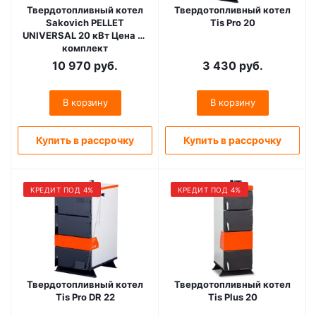
Твердотопливный котел
Твердотопливный котел
Sakovich PELLET
Tis Pro 20
UNIVERSAL 20 кВт Цена за
комплект
(Теплообменник, горелка
10 970
руб.
3 430
руб.
Kipi, бункер Bio)
В корзину
В корзину
Купить в рассрочку
Купить в рассрочку
КРЕДИТ ПОД 4%
КРЕДИТ ПОД 4%
Твердотопливный котел
Твердотопливный котел
Tis Pro DR 22
Tis Plus 20